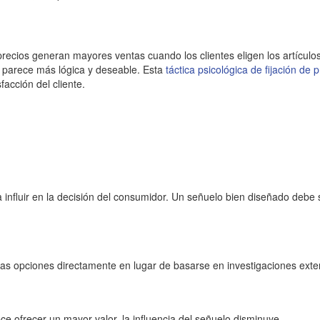
de precios generan mayores ventas cuando los clientes eligen los artíc
da parece más lógica y deseable. Esta
táctica psicológica de fijación de 
acción del cliente.
fluir en la decisión del consumidor. Un señuelo bien diseñado debe ser 
as opciones directamente en lugar de basarse en investigaciones exte
ce ofrecer un mayor valor, la influencia del señuelo disminuye.