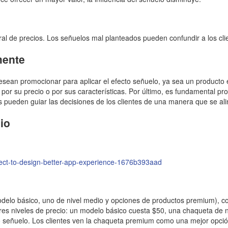
al de precios. Los señuelos mal planteados pueden confundir a los clie
mente
esean promocionar para aplicar el efecto señuelo, ya sea un producto 
a por su precio o por sus características. Por último, es fundamental p
 pueden guiar las decisiones de los clientes de una manera que se alin
io
ect-to-design-better-app-experience-1676b393aad
odelo básico, uno de nivel medio y opciones de productos premium), c
res niveles de precio: un modelo básico cuesta $50, una chaqueta de 
mo señuelo. Los clientes ven la chaqueta premium como una mejor opci