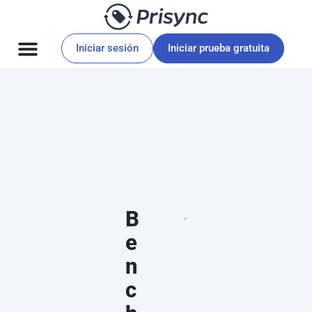
Iniciar sesión
Iniciar prueba gratuita
B
e
n
c