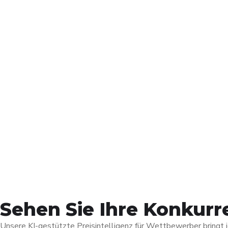
Sehen Sie Ihre Konkurr
Unsere KI-gestützte Preisintelligenz für Wettbewerber bringt j