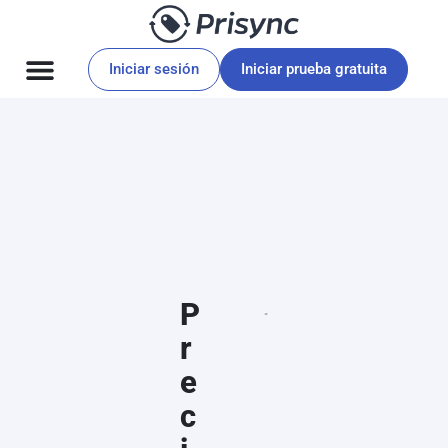
Iniciar sesión
Iniciar prueba gratuita
P
r
e
c