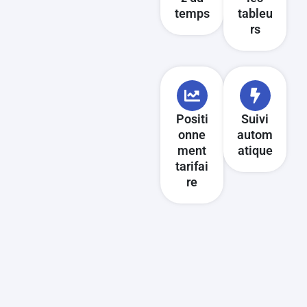
temps
tableu
rs
Positi
Suivi
onne
autom
ment
atique
tarifai
re