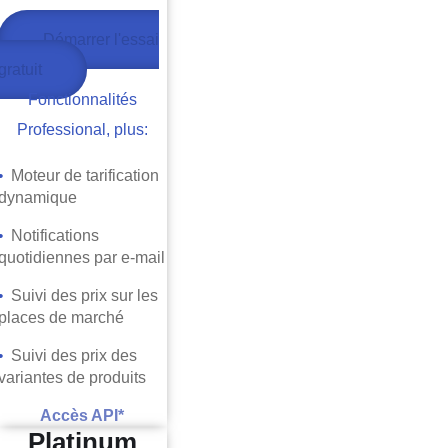
Démarrer l'essai
gratuit
Fonctionnalités
Professional, plus:
• ​
Moteur de tarification
dynamique
• ​
Notifications
quotidiennes par e-mail
• ​
Suivi des prix sur les
places de marché
• ​
Suivi des prix des
variantes de produits
Accès API*
Platinum