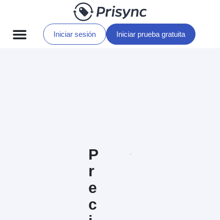
Iniciar sesión
Iniciar prueba gratuita
Diccionario de Precios
P
r
e
c